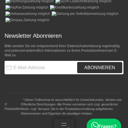
Newsletter Abonnieren
Bitte senden Sie mir entsprechend Ihrer
Datenschutzerklärung
regelmäßig
und jederzeit widerruflich Informationen zu Ihrem Produktsortiment per E-
Mail zu.
E-Mail-Adresse
ABONNIEREN
* Dieser Onlineshop ist ausschließlich für Gewerbekunden, Vereine und
©
Öffentliche Einrichtungen. Alle Preise verstehen sich zzgl. gesetzlicher
Packseller
MwSt. zzgl.
Versand
. Die in der Produktbeschreibung aufgeführten
Markennamen sind Eigentum der jeweiligen Inhaber.
Fragen?