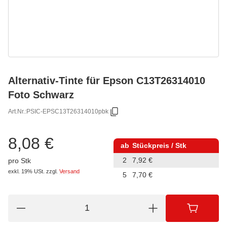
Alternativ-Tinte für Epson C13T26314010
Foto Schwarz
Art.Nr.:
PSIC-EPSC13T26314010pbk
8,08 €
ab
Stückpreis / Stk
2
7,92 €
pro Stk
exkl. 19% USt.
zzgl.
Versand
5
7,70 €