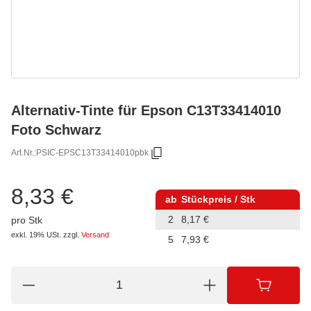
Alternativ-Tinte für Epson C13T33414010
Foto Schwarz
Art.Nr.:
PSIC-EPSC13T33414010pbk
8,33 €
ab
Stückpreis / Stk
2
8,17 €
pro Stk
exkl. 19% USt.
zzgl.
Versand
5
7,93 €