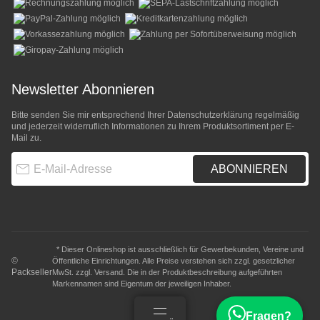
Newsletter Abonnieren
Bitte senden Sie mir entsprechend Ihrer
Datenschutzerklärung
regelmäßig
und jederzeit widerruflich Informationen zu Ihrem Produktsortiment per E-
Mail zu.
E-Mail-Adresse
ABONNIEREN
* Dieser Onlineshop ist ausschließlich für Gewerbekunden, Vereine und
©
Öffentliche Einrichtungen. Alle Preise verstehen sich zzgl. gesetzlicher
Packseller
MwSt. zzgl.
Versand
. Die in der Produktbeschreibung aufgeführten
Markennamen sind Eigentum der jeweiligen Inhaber.
Fragen?