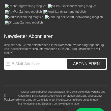
Newsletter Abonnieren
Bitte senden Sie mir entsprechend Ihrer
Datenschutzerklärung
regelmäßig
und jederzeit widerruflich Informationen zu Ihrem Produktsortiment per E-
Mail zu.
E-Mail-Adresse
ABONNIEREN
* Dieser Onlineshop ist ausschließlich für Gewerbekunden, Vereine und
©
Öffentliche Einrichtungen. Alle Preise verstehen sich zzgl. gesetzlicher
Packseller
MwSt. zzgl.
Versand
. Die in der Produktbeschreibung aufgeführten
Markennamen sind Eigentum der jeweiligen Inhaber.