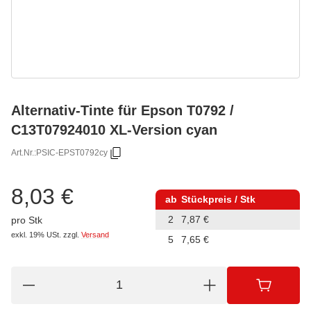
Alternativ-Tinte für Epson T0792 /
C13T07924010 XL-Version cyan
Art.Nr.:
PSIC-EPST0792cy
8,03 €
ab
Stückpreis / Stk
2
7,87 €
pro Stk
exkl. 19% USt.
zzgl.
Versand
5
7,65 €