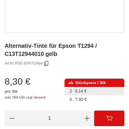
Alternativ-Tinte für Epson T1294 /
C13T12944010 gelb
Art.Nr.:
PSIC-EPST129ye
8,30 €
ab
Stückpreis / Stk
2
8,14 €
pro Stk
exkl. 19% USt.
zzgl.
Versand
5
7,90 €