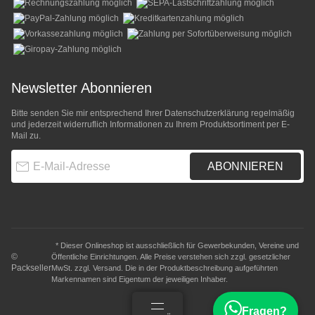
Newsletter Abonnieren
Bitte senden Sie mir entsprechend Ihrer
Datenschutzerklärung
regelmäßig
und jederzeit widerruflich Informationen zu Ihrem Produktsortiment per E-
Mail zu.
E-Mail-Adresse
ABONNIEREN
* Dieser Onlineshop ist ausschließlich für Gewerbekunden, Vereine und
©
Öffentliche Einrichtungen. Alle Preise verstehen sich zzgl. gesetzlicher
Packseller
MwSt. zzgl.
Versand
. Die in der Produktbeschreibung aufgeführten
Markennamen sind Eigentum der jeweiligen Inhaber.
Fragen?