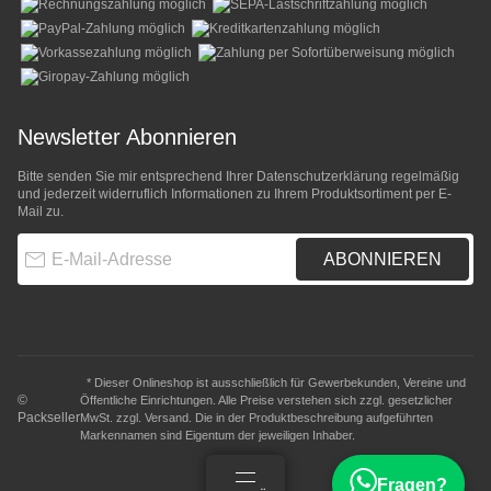
Newsletter Abonnieren
Bitte senden Sie mir entsprechend Ihrer
Datenschutzerklärung
regelmäßig
und jederzeit widerruflich Informationen zu Ihrem Produktsortiment per E-
Mail zu.
E-Mail-Adresse
ABONNIEREN
* Dieser Onlineshop ist ausschließlich für Gewerbekunden, Vereine und
©
Öffentliche Einrichtungen. Alle Preise verstehen sich zzgl. gesetzlicher
Packseller
MwSt. zzgl.
Versand
. Die in der Produktbeschreibung aufgeführten
Markennamen sind Eigentum der jeweiligen Inhaber.
Fragen?