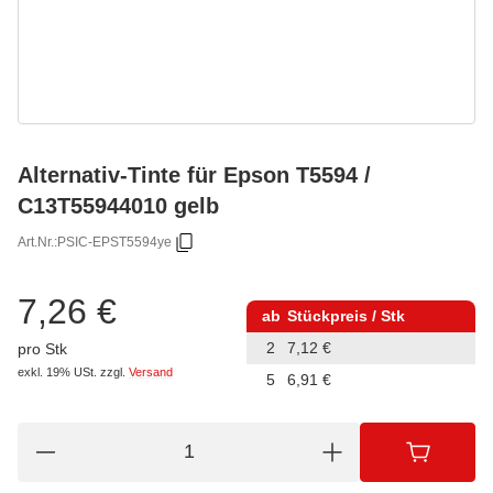
Alternativ-Tinte für Epson T5594 /
C13T55944010 gelb
Art.Nr.:
PSIC-EPST5594ye
7,26 €
ab
Stückpreis / Stk
2
7,12 €
pro Stk
exkl. 19% USt.
zzgl.
Versand
5
6,91 €