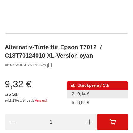
Alternativ-Tinte für Epson T7012 /
C13T70124010 XL-Version cyan
Art.Nr.:
PSIC-EPST7012cy
9,32 €
ab
Stückpreis / Stk
2
9,14 €
pro Stk
exkl. 19% USt.
zzgl.
Versand
5
8,88 €