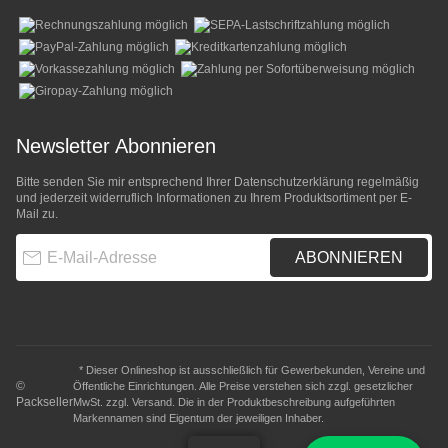
Newsletter Abonnieren
Bitte senden Sie mir entsprechend Ihrer
Datenschutzerklärung
regelmäßig
und jederzeit widerruflich Informationen zu Ihrem Produktsortiment per E-
Mail zu.
E-Mail-Adresse
ABONNIEREN
* Dieser Onlineshop ist ausschließlich für Gewerbekunden, Vereine und
©
Öffentliche Einrichtungen. Alle Preise verstehen sich zzgl. gesetzlicher
Packseller
MwSt. zzgl.
Versand
. Die in der Produktbeschreibung aufgeführten
Markennamen sind Eigentum der jeweiligen Inhaber.