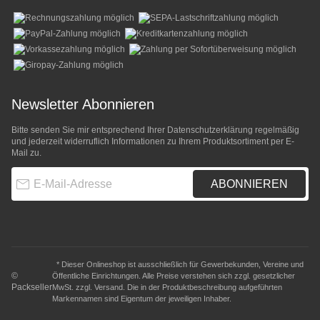
Newsletter Abonnieren
Bitte senden Sie mir entsprechend Ihrer
Datenschutzerklärung
regelmäßig
und jederzeit widerruflich Informationen zu Ihrem Produktsortiment per E-
Mail zu.
E-Mail-Adresse
ABONNIEREN
* Dieser Onlineshop ist ausschließlich für Gewerbekunden, Vereine und
©
Öffentliche Einrichtungen. Alle Preise verstehen sich zzgl. gesetzlicher
Packseller
MwSt. zzgl.
Versand
. Die in der Produktbeschreibung aufgeführten
Markennamen sind Eigentum der jeweiligen Inhaber.