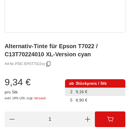
Alternativ-Tinte für Epson T7022 /
C13T70224010 XL-Version cyan
Art.Nr.:
PSIC-EPST7022cy
9,34 €
ab
Stückpreis / Stk
2
9,16 €
pro Stk
exkl. 19% USt.
zzgl.
Versand
5
8,90 €