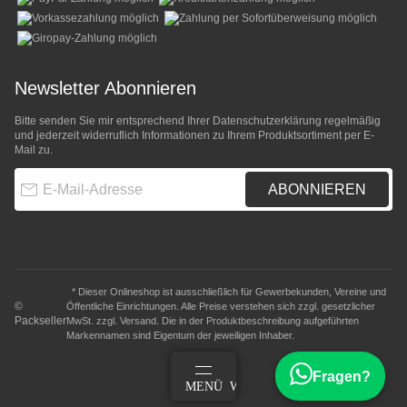
Newsletter Abonnieren
Bitte senden Sie mir entsprechend Ihrer
Datenschutzerklärung
regelmäßig
und jederzeit widerruflich Informationen zu Ihrem Produktsortiment per E-
Mail zu.
E-Mail-Adresse
ABONNIEREN
* Dieser Onlineshop ist ausschließlich für Gewerbekunden, Vereine und
©
Öffentliche Einrichtungen. Alle Preise verstehen sich zzgl. gesetzlicher
Packseller
MwSt. zzgl.
Versand
. Die in der Produktbeschreibung aufgeführten
Markennamen sind Eigentum der jeweiligen Inhaber.
Fragen?
ANMELDEN
MENÜ
WARENKORB