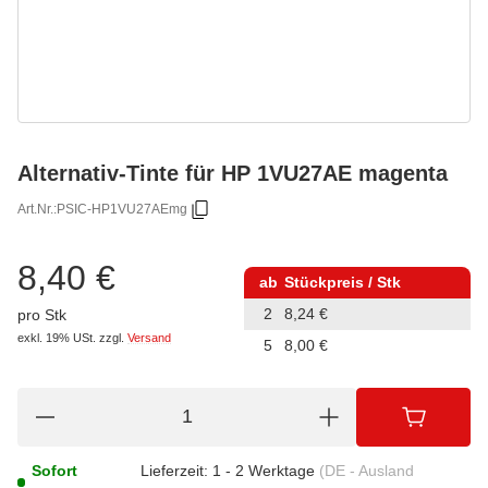
Alternativ-Tinte für HP 1VU27AE magenta
Art.Nr.:
PSIC-HP1VU27AEmg
8,40 €
ab
Stückpreis / Stk
2
8,24 €
pro Stk
exkl. 19% USt.
zzgl.
Versand
5
8,00 €
Sofort
Lieferzeit:
1 - 2 Werktage
(DE - Ausland