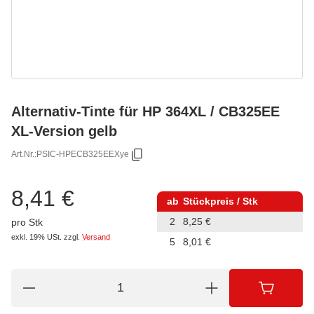
Alternativ-Tinte für HP 364XL / CB325EE
XL-Version gelb
Art.Nr.:
PSIC-HPECB325EEXye
8,41 €
ab
Stückpreis / Stk
2
8,25 €
pro Stk
exkl. 19% USt.
zzgl.
Versand
5
8,01 €