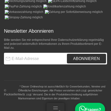
Newsletter Abonnieren
Bitte senden Sie mir entsprechend Ihrer
Datenschutzerklärung
regelmäßig
und jederzeit widerruflich Informationen zu Ihrem Produktsortiment per E-
Mail zu.
E-Mail-Adresse
ABONNIEREN
* Dieser Onlineshop ist ausschließlich für Gewerbekunden, Vereine und
©
Öffentliche Einrichtungen. Alle Preise verstehen sich zzgl. gesetzlicher
Packseller
MwSt. zzgl.
Versand
. Die in der Produktbeschreibung aufgeführten
Markennamen sind Eigentum der jeweiligen Inhaber.
Fragen?