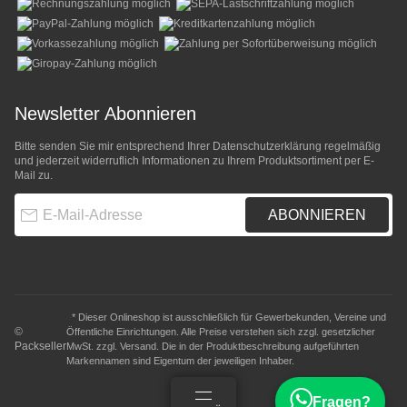
Newsletter Abonnieren
Bitte senden Sie mir entsprechend Ihrer
Datenschutzerklärung
regelmäßig
und jederzeit widerruflich Informationen zu Ihrem Produktsortiment per E-
Mail zu.
E-Mail-Adresse
ABONNIEREN
* Dieser Onlineshop ist ausschließlich für Gewerbekunden, Vereine und
©
Öffentliche Einrichtungen. Alle Preise verstehen sich zzgl. gesetzlicher
Packseller
MwSt. zzgl.
Versand
. Die in der Produktbeschreibung aufgeführten
Markennamen sind Eigentum der jeweiligen Inhaber.
Fragen?