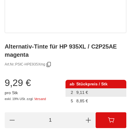
Alternativ-Tinte für HP 935XL / C2P25AE
magenta
Art.Nr.:
PSIC-HPE935Xmg
9,29 €
ab
Stückpreis / Stk
2
9,11 €
pro Stk
exkl. 19% USt.
zzgl.
Versand
5
8,85 €