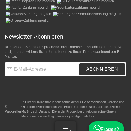
Newsletter Abonnieren
Bitte senden Sie mir entsprechend Ihrer
Datenschutzerklärung
regelmäßig
und jederzeit widerruflich Informationen zu Ihrem Produktsortiment per E-
Mail zu.
E-Mail-Adresse
ABONNIEREN
* Dieser Onlineshop ist ausschließlich für Gewerbekunden, Vereine und
©
Öffentliche Einrichtungen. Alle Preise verstehen sich zzgl. gesetzlicher
Packseller
MwSt. zzgl.
Versand
. Die in der Produktbeschreibung aufgeführten
Markennamen sind Eigentum der jeweiligen Inhaber.
Fragen?