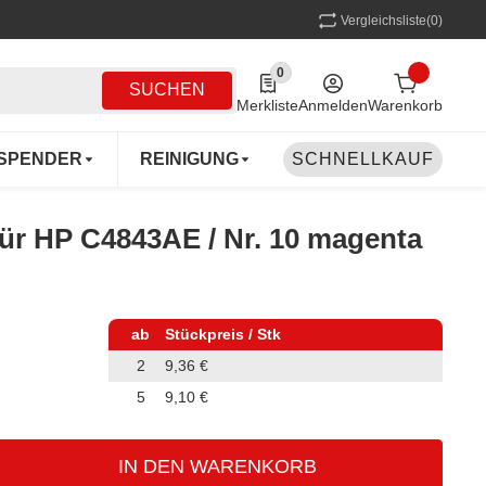
Vergleichsliste
(0)
0
0 Produkte in der Liste
SUCHEN
Merkliste
Anmelden
Warenkorb
SPENDER
REINIGUNG
SCHNELLKAUF
MEHRWEG
COFF
 für HP C4843AE / Nr. 10 magenta
ab
Stückpreis / Stk
2
9,36 €
5
9,10 €
IN DEN WARENKORB