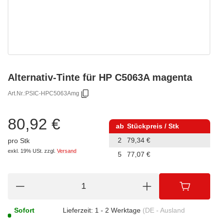
Alternativ-Tinte für HP C5063A magenta
Art.Nr.:
PSIC-HPC5063Amg
80,92 €
ab
Stückpreis / Stk
2
79,34 €
pro Stk
exkl. 19% USt.
zzgl.
Versand
5
77,07 €
Sofort
Lieferzeit:
1 - 2 Werktage
(DE - Ausland