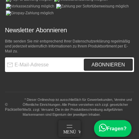
Newsletter Abonnieren
Bitte senden Sie mir entsprechend Ihrer
Datenschutzerklärung
regelmäßig
und jederzeit widerruflich Informationen zu Ihrem Produktsortiment per E-
Mail zu.
E-Mail-Adresse
ABONNIEREN
* Dieser Onlineshop ist ausschließlich für Gewerbekunden, Vereine und
©
Öffentliche Einrichtungen. Alle Preise verstehen sich zzgl. gesetzlicher
Packseller
MwSt. zzgl.
Versand
. Die in der Produktbeschreibung aufgeführten
Markennamen sind Eigentum der jeweiligen Inhaber.
Fragen?
ANMELDEN
MENÜ
WARENKORB