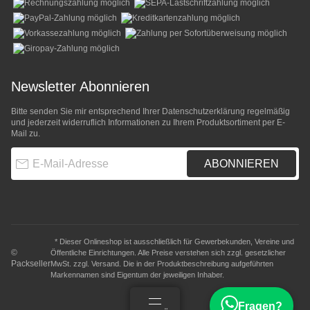
Newsletter Abonnieren
Bitte senden Sie mir entsprechend Ihrer
Datenschutzerklärung
regelmäßig
und jederzeit widerruflich Informationen zu Ihrem Produktsortiment per E-
Mail zu.
E-Mail-Adresse
ABONNIEREN
* Dieser Onlineshop ist ausschließlich für Gewerbekunden, Vereine und
©
Öffentliche Einrichtungen. Alle Preise verstehen sich zzgl. gesetzlicher
Packseller
MwSt. zzgl.
Versand
. Die in der Produktbeschreibung aufgeführten
Markennamen sind Eigentum der jeweiligen Inhaber.
Fragen?