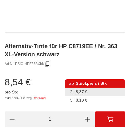
Alternativ-Tinte für HP C8719EE / Nr. 363
XL-Version schwarz
Art.Nr.:
PSIC-HPE363Xbk
8,54 €
ab
Stückpreis / Stk
2
8,37 €
pro Stk
exkl. 19% USt.
zzgl.
Versand
5
8,13 €