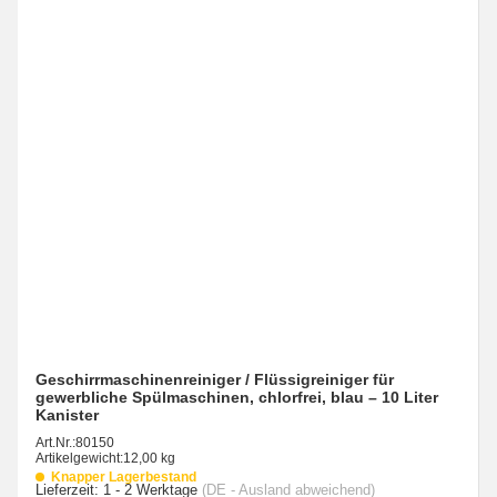
Geschirrmaschinenreiniger / Flüssigreiniger für
gewerbliche Spülmaschinen, chlorfrei, blau – 10 Liter
Kanister
Art.Nr.:
80150
Artikelgewicht:
12,00 kg
Knapper Lagerbestand
Lieferzeit:
1 - 2 Werktage
(DE - Ausland abweichend)