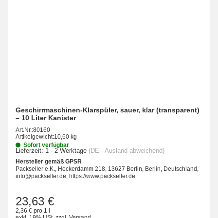
Geschirrmaschinen-Klarspüler, sauer, klar (transparent)
– 10 Liter Kanister
Art.Nr.:
80160
Artikelgewicht:
10,60 kg
Sofort verfügbar
Lieferzeit:
1 - 2 Werktage
(DE - Ausland abweichend)
Hersteller gemäß GPSR
Packseller e.K., Heckerdamm 218, 13627 Berlin, Berlin, Deutschland,
info@packseller.de, https://www.packseller.de
23,63 €
2,36 € pro 1 l
exkl. 19% USt.
zzgl.
Versand