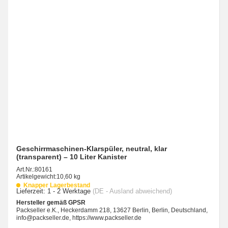
Geschirrmaschinen-Klarspüler, neutral, klar
(transparent) – 10 Liter Kanister
Art.Nr.:
80161
Artikelgewicht:
10,60 kg
Knapper Lagerbestand
Lieferzeit:
1 - 2 Werktage
(DE - Ausland abweichend)
Hersteller gemäß GPSR
Packseller e.K., Heckerdamm 218, 13627 Berlin, Berlin, Deutschland,
info@packseller.de, https://www.packseller.de