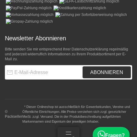
Newsletter Abonnieren
Bitte senden Sie mir entsprechend Ihrer
Datenschutzerklärung
regelmäßig
und jederzeit widerruflich Informationen zu Ihrem Produktsortiment per E-
Mail zu.
E-Mail-Adresse
ABONNIEREN
* Dieser Onlineshop ist ausschließlich für Gewerbekunden, Vereine und
©
Öffentliche Einrichtungen. Alle Preise verstehen sich zzgl. gesetzlicher
Packseller
MwSt. zzgl.
Versand
. Die in der Produktbeschreibung aufgeführten
Markennamen sind Eigentum der jeweiligen Inhaber.
Fragen?