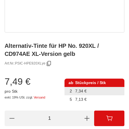
Alternativ-Tinte für HP No. 920XL /
CD974AE XL-Version gelb
Art.Nr.:
PSIC-HPE920XLye
7,49 €
ab
Stückpreis / Stk
2
7,34 €
pro Stk
exkl. 19% USt.
zzgl.
Versand
5
7,13 €