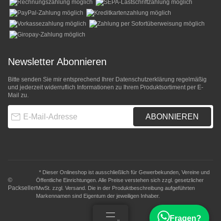
Newsletter Abonnieren
Bitte senden Sie mir entsprechend Ihrer
Datenschutzerklärung
regelmäßig
und jederzeit widerruflich Informationen zu Ihrem Produktsortiment per E-
Mail zu.
E-Mail-Adresse
ABONNIEREN
* Dieser Onlineshop ist ausschließlich für Gewerbekunden, Vereine und
©
Öffentliche Einrichtungen. Alle Preise verstehen sich zzgl. gesetzlicher
Packseller
MwSt. zzgl.
Versand
. Die in der Produktbeschreibung aufgeführten
Markennamen sind Eigentum der jeweiligen Inhaber.
Fragen?