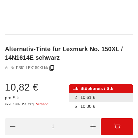
Alternativ-Tinte für Lexmark No. 150XL /
14N1614E schwarz
Art.Nr.:
PSIC-LEX150XLbk
10,82 €
ab
Stückpreis / Stk
2
10,61 €
pro Stk
exkl. 19% USt.
zzgl.
Versand
5
10,30 €