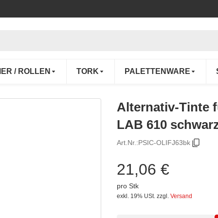
IER / ROLLEN
TORK
PALETTENWARE
Alternativ-Tinte 
LAB 610 schwar
Art.Nr.:
PSIC-OLIFJ63bk
21,06 €
pro Stk
exkl. 19% USt.
zzgl.
Versand