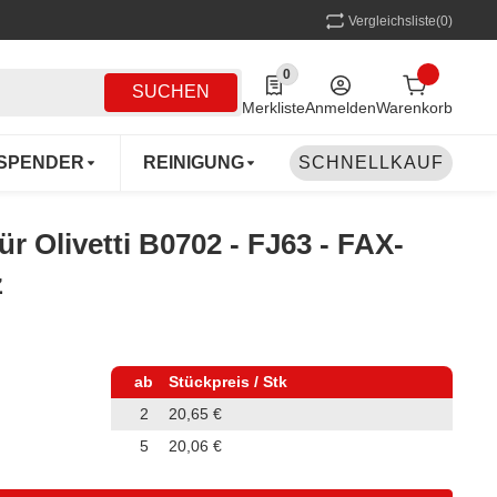
Vergleichsliste
(0)
0
0 Produkte in der Liste
SUCHEN
Merkliste
Anmelden
Warenkorb
SPENDER
REINIGUNG
SCHNELLKAUF
MEHRWEG
COFF
für Olivetti B0702 - FJ63 - FAX-
z
ab
Stückpreis / Stk
2
20,65 €
5
20,06 €