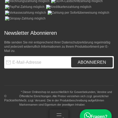
Newsletter Abonnieren
Bitte senden Sie mir entsprechend Ihrer
Datenschutzerklärung
regelmäßig
und jederzeit widerruflich Informationen zu Ihrem Produktsortiment per E-
Mail zu.
E-Mail-Adresse
ABONNIEREN
* Dieser Onlineshop ist ausschließlich für Gewerbekunden, Vereine und
©
Öffentliche Einrichtungen. Alle Preise verstehen sich zzgl. gesetzlicher
Packseller
MwSt. zzgl.
Versand
. Die in der Produktbeschreibung aufgeführten
Markennamen sind Eigentum der jeweiligen Inhaber.
Fragen?