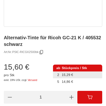
Alternativ-Tinte für Ricoh GC-21 K / 405532
schwarz
Art.Nr.:
PSIC-RICGX2500bk
15,60 €
ab
Stückpreis / Stk
2
15,29 €
pro Stk
exkl. 19% USt.
zzgl.
Versand
5
14,86 €