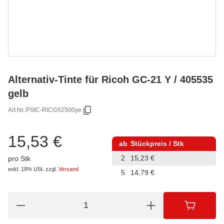
Alternativ-Tinte für Ricoh GC-21 Y / 405535
gelb
Art.Nr.:
PSIC-RICGX2500ye
15,53 €
ab
Stückpreis / Stk
2
15,23 €
pro Stk
exkl. 19% USt.
zzgl.
Versand
5
14,79 €