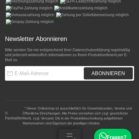
Newsletter Abonnieren
Bitte senden Sie mir entsprechend Ihrer
Datenschutzerklärung
regelmäßig
und jederzeit widerruflich Informationen zu Ihrem Produktsortiment per E-
Mail zu.
E-Mail-Adresse
ABONNIEREN
* Dieser Onlineshop ist ausschließlich für Gewerbekunden, Vereine und
©
Öffentliche Einrichtungen. Alle Preise verstehen sich zzgl. gesetzlicher
Packseller
MwSt. zzgl.
Versand
. Die in der Produktbeschreibung aufgeführten
Markennamen sind Eigentum der jeweiligen Inhaber.
Fragen?