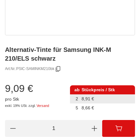
Alternativ-Tinte für Samsung INK-M
210/ELS schwarz
Art.Nr.:
PSIC-SAMINKM210bk
9,09 €
ab
Stückpreis / Stk
2
8,91 €
pro Stk
exkl. 19% USt.
zzgl.
Versand
5
8,66 €