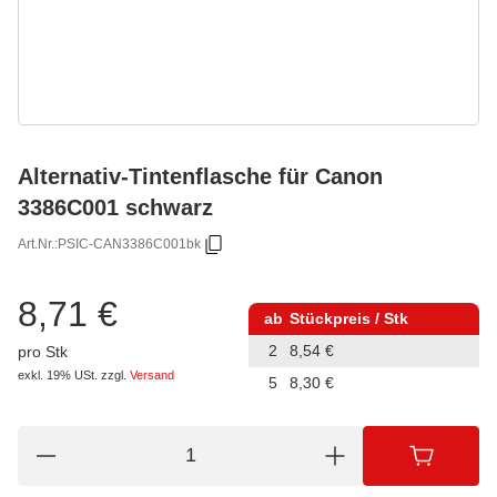
Alternativ-Tintenflasche für Canon
3386C001 schwarz
Art.Nr.:
PSIC-CAN3386C001bk
8,71 €
ab
Stückpreis / Stk
2
8,54 €
pro Stk
exkl. 19% USt.
zzgl.
Versand
5
8,30 €