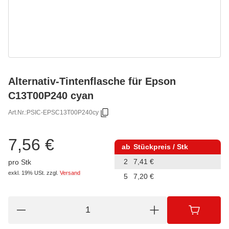
Alternativ-Tintenflasche für Epson
C13T00P240 cyan
Art.Nr.:
PSIC-EPSC13T00P240cy
7,56 €
ab
Stückpreis / Stk
2
7,41 €
pro Stk
exkl. 19% USt.
zzgl.
Versand
5
7,20 €