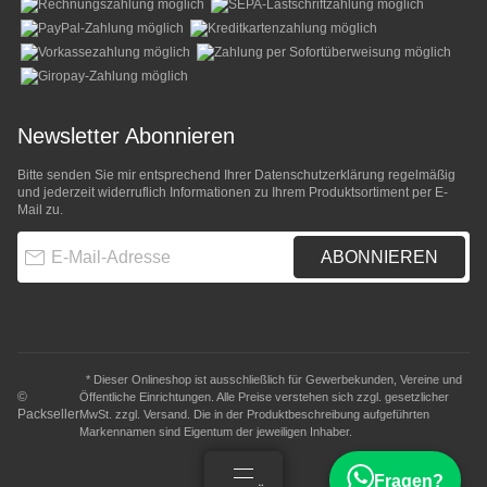
Newsletter Abonnieren
Bitte senden Sie mir entsprechend Ihrer
Datenschutzerklärung
regelmäßig
und jederzeit widerruflich Informationen zu Ihrem Produktsortiment per E-
Mail zu.
E-Mail-Adresse
ABONNIEREN
* Dieser Onlineshop ist ausschließlich für Gewerbekunden, Vereine und
©
Öffentliche Einrichtungen. Alle Preise verstehen sich zzgl. gesetzlicher
Packseller
MwSt. zzgl.
Versand
. Die in der Produktbeschreibung aufgeführten
Markennamen sind Eigentum der jeweiligen Inhaber.
Fragen?