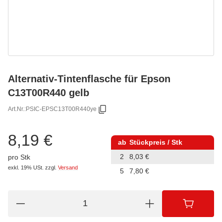
Alternativ-Tintenflasche für Epson
C13T00R440 gelb
Art.Nr.:
PSIC-EPSC13T00R440ye
8,19 €
ab
Stückpreis / Stk
2
8,03 €
pro Stk
exkl. 19% USt.
zzgl.
Versand
5
7,80 €