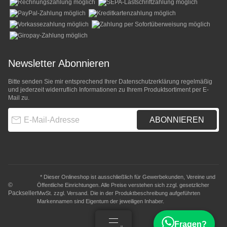
Newsletter Abonnieren
Bitte senden Sie mir entsprechend Ihrer
Datenschutzerklärung
regelmäßig
und jederzeit widerruflich Informationen zu Ihrem Produktsortiment per E-
Mail zu.
E-Mail-Adresse
ABONNIEREN
* Dieser Onlineshop ist ausschließlich für Gewerbekunden, Vereine und
©
Öffentliche Einrichtungen. Alle Preise verstehen sich zzgl. gesetzlicher
Packseller
MwSt. zzgl.
Versand
. Die in der Produktbeschreibung aufgeführten
Markennamen sind Eigentum der jeweiligen Inhaber.
Fragen?