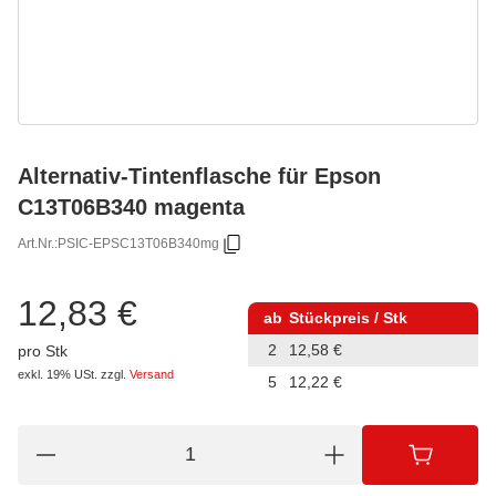
Alternativ-Tintenflasche für Epson
C13T06B340 magenta
Art.Nr.:
PSIC-EPSC13T06B340mg
12,83 €
ab
Stückpreis / Stk
2
12,58 €
pro Stk
exkl. 19% USt.
zzgl.
Versand
5
12,22 €