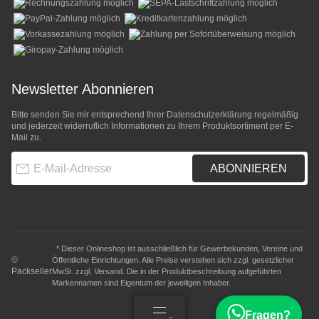
Newsletter Abonnieren
Bitte senden Sie mir entsprechend Ihrer
Datenschutzerklärung
regelmäßig
und jederzeit widerruflich Informationen zu Ihrem Produktsortiment per E-
Mail zu.
E-Mail-Adresse
ABONNIEREN
* Dieser Onlineshop ist ausschließlich für Gewerbekunden, Vereine und
©
Öffentliche Einrichtungen. Alle Preise verstehen sich zzgl. gesetzlicher
Packseller
MwSt. zzgl.
Versand
. Die in der Produktbeschreibung aufgeführten
Markennamen sind Eigentum der jeweiligen Inhaber.
Fragen?