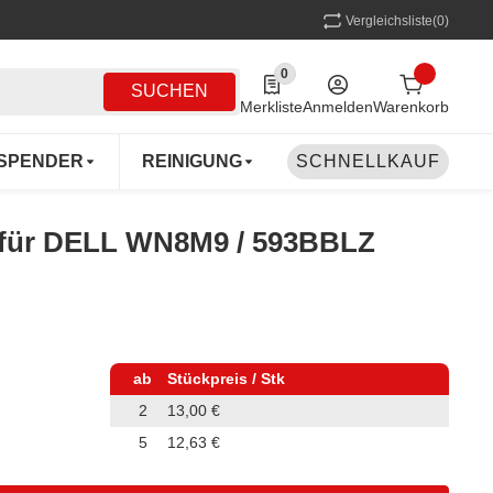
Vergleichsliste
(0)
0
0 Produkte in der Liste
SUCHEN
Merkliste
Anmelden
Warenkorb
SPENDER
REINIGUNG
SCHNELLKAUF
MEHRWEG
COFF
r für DELL WN8M9 / 593BBLZ
ab
Stückpreis / Stk
2
13,00 €
5
12,63 €