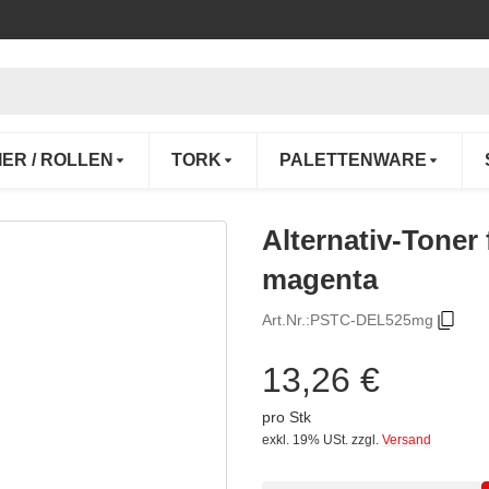
IER / ROLLEN
TORK
PALETTENWARE
Alternativ-Tone
magenta
Art.Nr.:
PSTC-DEL525mg
13,26 €
pro Stk
exkl. 19% USt.
zzgl.
Versand