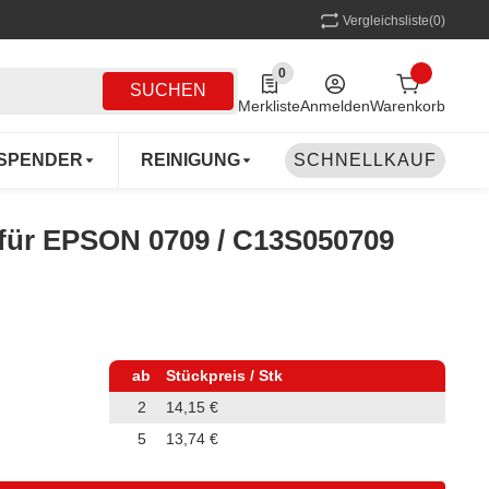
Vergleichsliste
(0)
0
0 Produkte in der Liste
SUCHEN
Merkliste
Anmelden
Warenkorb
SPENDER
REINIGUNG
SCHNELLKAUF
MEHRWEG
COFF
 für EPSON 0709 / C13S050709
ab
Stückpreis / Stk
2
14,15 €
5
13,74 €