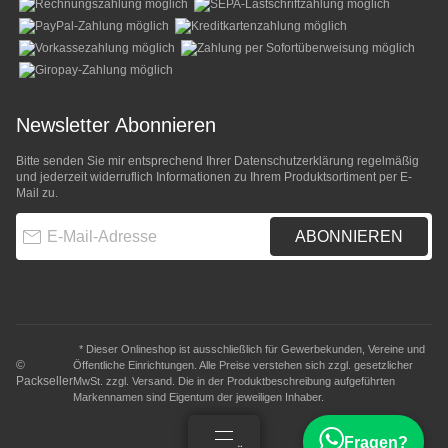
Newsletter Abonnieren
Bitte senden Sie mir entsprechend Ihrer
Datenschutzerklärung
regelmäßig
und jederzeit widerruflich Informationen zu Ihrem Produktsortiment per E-
Mail zu.
E-Mail-Adresse
ABONNIEREN
* Dieser Onlineshop ist ausschließlich für Gewerbekunden, Vereine und
©
Öffentliche Einrichtungen. Alle Preise verstehen sich zzgl. gesetzlicher
Packseller
MwSt. zzgl.
Versand
. Die in der Produktbeschreibung aufgeführten
Markennamen sind Eigentum der jeweiligen Inhaber.
Fragen?