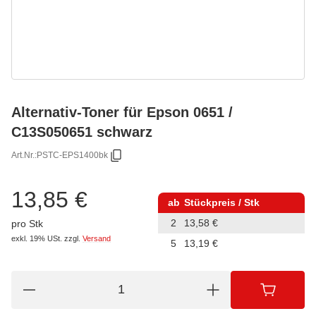
Alternativ-Toner für Epson 0651 /
C13S050651 schwarz
Art.Nr.:
PSTC-EPS1400bk
13,85 €
ab
Stückpreis / Stk
2
13,58 €
pro Stk
exkl. 19% USt.
zzgl.
Versand
5
13,19 €