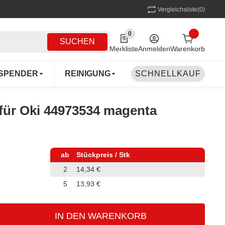
Vergleichsliste
(0)
0
0 Produkte in der Liste
SUCHEN
Merkliste
Anmelden
Warenkorb
SPENDER
REINIGUNG
SCHNELLKAUF
MEHRWEG
COFF
 für Oki 44973534 magenta
ab
Stückpreis / Stk
2
14,34 €
5
13,93 €
IN DEN WARENKORB