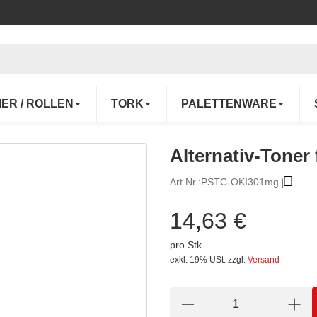
IER / ROLLEN
TORK
PALETTENWARE
Alternativ-Toner
Art.Nr.:
PSTC-OKI301mg
14,63 €
pro Stk
exkl. 19% USt.
zzgl.
Versand