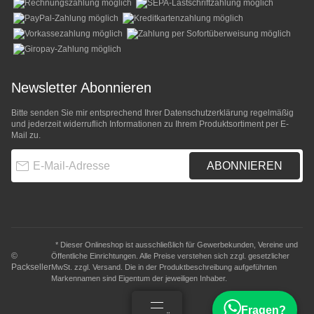
Newsletter Abonnieren
Bitte senden Sie mir entsprechend Ihrer
Datenschutzerklärung
regelmäßig
und jederzeit widerruflich Informationen zu Ihrem Produktsortiment per E-
Mail zu.
E-Mail-Adresse
ABONNIEREN
* Dieser Onlineshop ist ausschließlich für Gewerbekunden, Vereine und
©
Öffentliche Einrichtungen. Alle Preise verstehen sich zzgl. gesetzlicher
Packseller
MwSt. zzgl.
Versand
. Die in der Produktbeschreibung aufgeführten
Markennamen sind Eigentum der jeweiligen Inhaber.
Fragen?