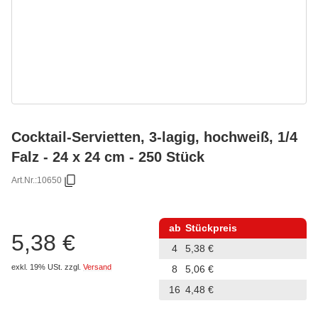
Cocktail-Servietten, 3-lagig, hochweiß, 1/4
Falz - 24 x 24 cm - 250 Stück
Art.Nr.:
10650
ab
Stückpreis
5,38 €
4
5,38 €
exkl. 19% USt.
zzgl.
Versand
8
5,06 €
16
4,48 €