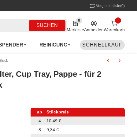
Vergleichsliste
(0)
0
0 Produkte in der Liste
SUCHEN
Merkliste
Anmelden
Warenkorb
SPENDER
REINIGUNG
SCHNELLKAUF
MEHRWEG
COFF
Stück
ter, Cup Tray, Pappe - für 2
k
ab
Stückpreis
4
10,49 €
8
9,34 €