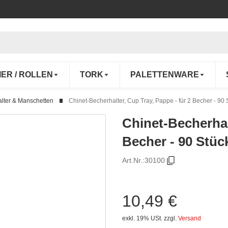
IER / ROLLEN
TORK
PALETTENWARE
lter & Manschetten
Chinet-Becherhalter, Cup Tray, Pappe - für 2 Becher - 90 
Chinet-Becherhal
Becher - 90 Stüc
Art.Nr.:
30100
10,49 €
exkl. 19% USt.
zzgl.
Versand