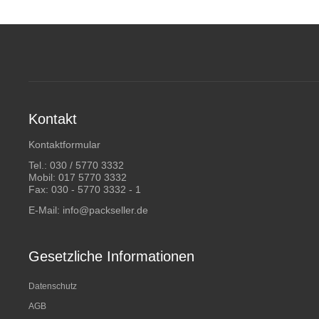
Kontakt
Kontaktformular
Tel.:
030 / 5770 3332
Mobil:
017 5770 3332
Fax: 030 - 5770 3332 - 1
E-Mail:
info@packseller.de
Gesetzliche Informationen
Datenschutz
AGB