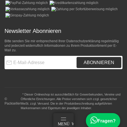
Newsletter Abonnieren
Bitte senden Sie mir entsprechend Ihrer
Datenschutzerklärung
regelmäßig
und jederzeit widerruflich Informationen zu Ihrem Produktsortiment per E-
Mail zu.
E-Mail-Adresse
ABONNIEREN
* Dieser Onlineshop ist ausschließlich für Gewerbekunden, Vereine und
©
Öffentliche Einrichtungen. Alle Preise verstehen sich zzgl. gesetzlicher
Packseller
MwSt. zzgl.
Versand
. Die in der Produktbeschreibung aufgeführten
Markennamen sind Eigentum der jeweiligen Inhaber.
Fragen?
ANMELDEN
MENÜ
WARENKORB