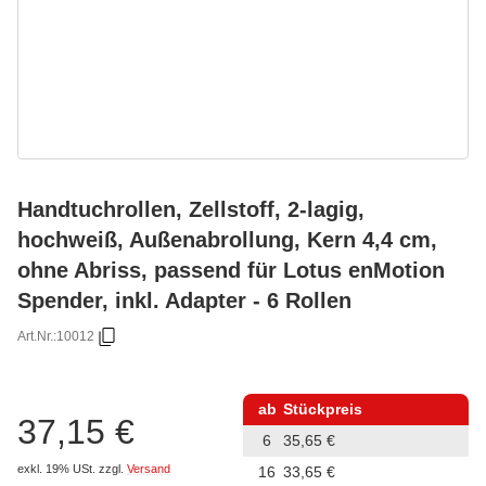
Handtuchrollen, Zellstoff, 2-lagig,
hochweiß, Außenabrollung, Kern 4,4 cm,
ohne Abriss, passend für Lotus enMotion
Spender, inkl. Adapter - 6 Rollen
Art.Nr.:
10012
ab
Stückpreis
37,15 €
6
35,65 €
exkl. 19% USt.
zzgl.
Versand
16
33,65 €