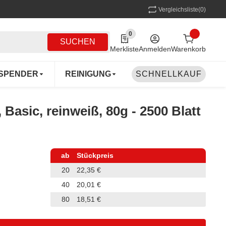
Vergleichsliste
(0)
0
0 Produkte in der Liste
SUCHEN
Merkliste
Anmelden
Warenkorb
SPENDER
REINIGUNG
SCHNELLKAUF
MEHRWEG
COFF
 Basic, reinweiß, 80g - 2500 Blatt
ab
Stückpreis
20
22,35 €
40
20,01 €
80
18,51 €