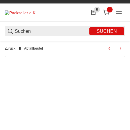
0
0 Produkte in der List
SUCHEN
Zurück
Abfallbeutel