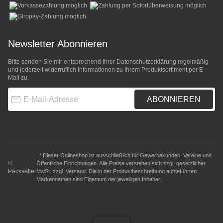
Newsletter Abonnieren
Bitte senden Sie mir entsprechend Ihrer
Datenschutzerklärung
regelmäßig
und jederzeit widerruflich Informationen zu Ihrem Produktsortiment per E-
Mail zu.
E-Mail-Adresse
ABONNIEREN
* Dieser Onlineshop ist ausschließlich für Gewerbekunden, Vereine und
©
Öffentliche Einrichtungen. Alle Preise verstehen sich zzgl. gesetzlicher
Packseller
MwSt. zzgl.
Versand
. Die in der Produktbeschreibung aufgeführten
Markennamen sind Eigentum der jeweiligen Inhaber.