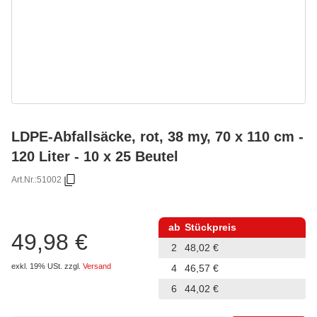
LDPE-Abfallsäcke, rot, 38 my, 70 x 110 cm -
120 Liter - 10 x 25 Beutel
Art.Nr.:
51002
ab
Stückpreis
49,98 €
2
48,02 €
exkl. 19% USt.
zzgl.
Versand
4
46,57 €
6
44,02 €