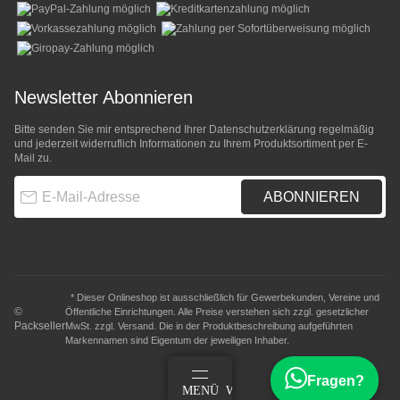
Newsletter Abonnieren
Bitte senden Sie mir entsprechend Ihrer
Datenschutzerklärung
regelmäßig
und jederzeit widerruflich Informationen zu Ihrem Produktsortiment per E-
Mail zu.
E-Mail-Adresse
ABONNIEREN
* Dieser Onlineshop ist ausschließlich für Gewerbekunden, Vereine und
©
Öffentliche Einrichtungen. Alle Preise verstehen sich zzgl. gesetzlicher
Packseller
MwSt. zzgl.
Versand
. Die in der Produktbeschreibung aufgeführten
Markennamen sind Eigentum der jeweiligen Inhaber.
Fragen?
ANMELDEN
MENÜ
WARENKORB