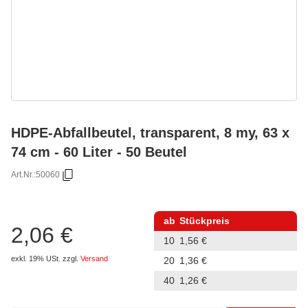
HDPE-Abfallbeutel, transparent, 8 my, 63 x
74 cm - 60 Liter - 50 Beutel
Art.Nr.:
50060
ab
Stückpreis
2,06 €
10
1,56 €
exkl. 19% USt.
zzgl.
Versand
20
1,36 €
40
1,26 €