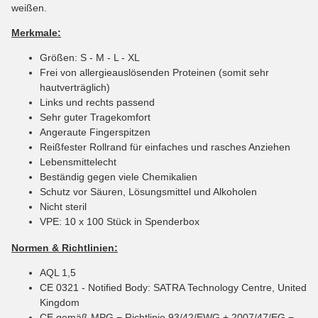
weißen.
Merkmale:
Größen: S - M - L - XL
Frei von allergieauslösenden Proteinen (somit sehr
hautverträglich)
Links und rechts passend
Sehr guter Tragekomfort
Angeraute Fingerspitzen
Reißfester Rollrand für einfaches und rasches Anziehen
Lebensmittelecht
Beständig gegen viele Chemikalien
Schutz vor Säuren, Lösungsmittel und Alkoholen
Nicht steril
VPE: 10 x 100 Stück in Spenderbox
Normen & Richtlinien:
AQL 1,5
CE 0321 - Notified Body: SATRA Technology Centre, United
Kingdom
CE gemäß MPG − Richtlinie 93/42/EWG + 2007/47/EG −