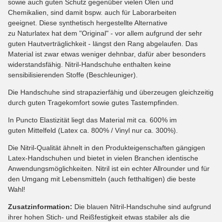
sowie auch guten Schutz gegenüber vielen Ölen und
Chemikalien, sind damit bspw. auch für Laborarbeiten
geeignet.
Diese synthetisch hergestellte Alternative
zu Naturlatex hat dem "Original" - vor allem aufgrund der sehr
guten Hautverträglichkeit - längst den Rang abgelaufen. Das
Material ist zwar etwas weniger dehnbar, dafür aber besonders
widerstandsfähig.
Nitril-Handschuhe enthalten keine
sensibilisierenden Stoffe (Beschleuniger).
Die Handschuhe sind strapazierfähig und überze
ugen gleichzeitig
durch guten Tragekomfort sowie gutes Tastempfinden.
In Puncto Elastizität liegt das Material mit ca. 600% im
guten Mittelfeld (Latex ca. 800% / Vinyl nur ca. 300%).
Die Nitril-Qualität ähnelt in den Produkteigenschaften gängigen
Latex-Handschuhen und bietet in vielen Branchen identische
Anwendungsmöglichkeiten. Nitril ist ein echter Allrounder und für
den Umgang mit Lebensmitteln (auch fetthaltigen) die beste
Wahl!
Zusatzinformation:
Die blauen Nitril-Handschuhe sind aufgrund
ihrer hohen Stich- und Reißfestigkeit etwas stabiler als die