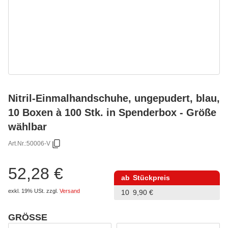
Nitril-Einmalhandschuhe, ungepudert, blau,
10 Boxen à 100 Stk. in Spenderbox - Größe
wählbar
Art.Nr.:
50006-V
52,28 €
ab
Stückpreis
exkl. 19% USt.
zzgl.
Versand
10
9,90 €
GRÖSSE
wählen