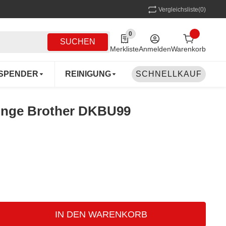
Vergleichsliste
(0)
0
0 Produkte in der Liste
SUCHEN
Merkliste
Anmelden
Warenkorb
SPENDER
REINIGUNG
SCHNELLKAUF
MEHRWEG
COFF
linge Brother DKBU99
IN DEN WARENKORB