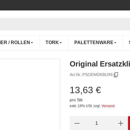
IER / ROLLEN
TORK
PALETTENWARE
Original Ersatzk
Art.Nr.:
PSOEMDKBU99
13,63 €
pro Stk
exkl. 19% USt.
zzgl.
Versand