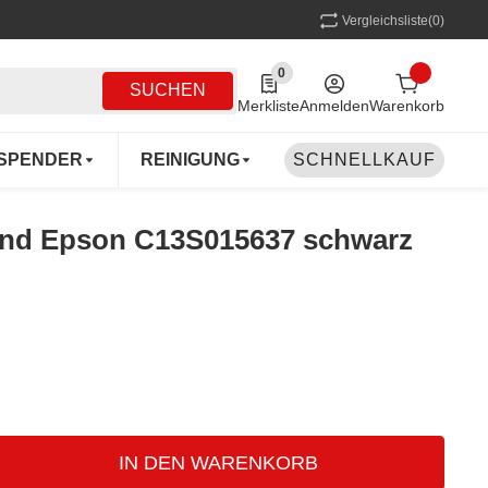
Vergleichsliste
(0)
0
0 Produkte in der Liste
SUCHEN
Merkliste
Anmelden
Warenkorb
SPENDER
REINIGUNG
SCHNELLKAUF
MEHRWEG
COFF
and Epson C13S015637 schwarz
IN DEN WARENKORB