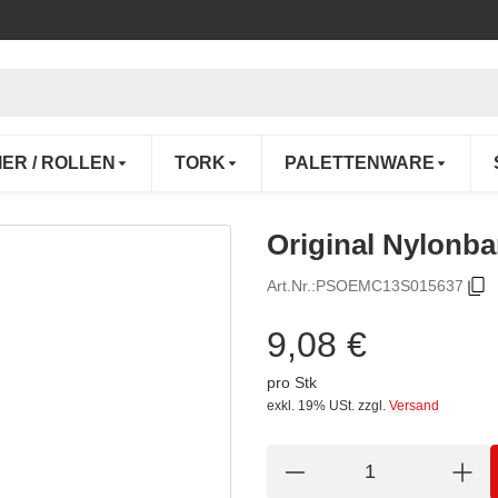
IER / ROLLEN
TORK
PALETTENWARE
Original Nylonb
Art.Nr.:
PSOEMC13S015637
9,08 €
pro Stk
exkl. 19% USt.
zzgl.
Versand