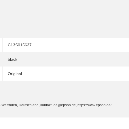
C13S015637
black
Original
-Westfalen, Deutschland, kontakt_de@epson.de, https://www.epson.de/