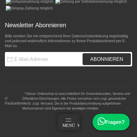
Newsletter Abonnieren
Bitte senden Sie mir entsprechend Ihrer
Datenschutzerklärung
regelmäßig
und jederzeit widerruflich Informationen zu Ihrem Produktsortiment per E-
Mail zu.
E-Mail-Adresse
ABONNIEREN
* Dieser Onlineshop ist ausschließlich für Gewerbekunden, Vereine und
©
Öffentliche Einrichtungen. Alle Preise verstehen sich zzgl. gesetzlicher
Packseller
MwSt. zzgl.
Versand
. Die in der Produktbeschreibung aufgeführten
Markennamen sind Eigentum der jeweiligen Inhaber.
Fragen?
ANMELDEN
MENÜ
WARENKORB