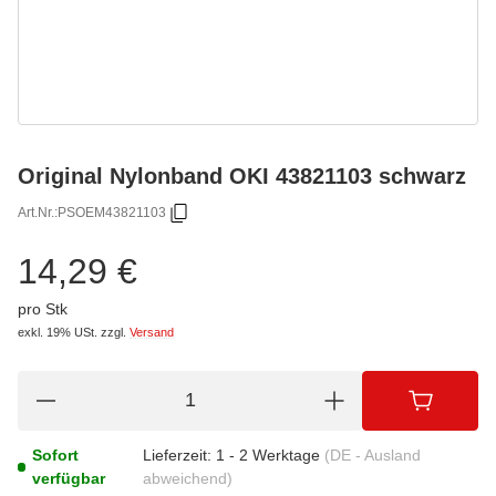
Original Nylonband OKI 43821103 schwarz
Art.Nr.:
PSOEM43821103
14,29 €
pro Stk
exkl. 19% USt.
zzgl.
Versand
Sofort
Lieferzeit:
1 - 2 Werktage
(DE - Ausland
verfügbar
abweichend)