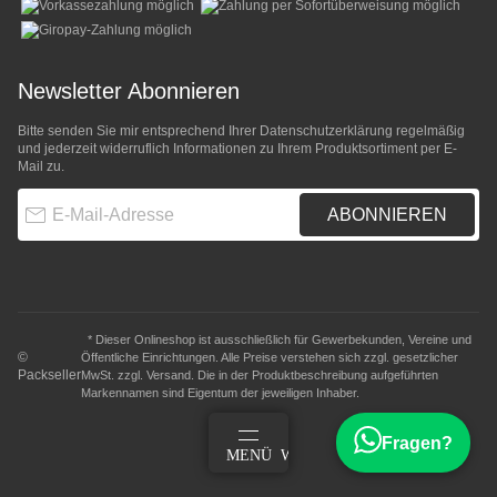
Newsletter Abonnieren
Bitte senden Sie mir entsprechend Ihrer
Datenschutzerklärung
regelmäßig
und jederzeit widerruflich Informationen zu Ihrem Produktsortiment per E-
Mail zu.
E-Mail-Adresse
ABONNIEREN
* Dieser Onlineshop ist ausschließlich für Gewerbekunden, Vereine und
©
Öffentliche Einrichtungen. Alle Preise verstehen sich zzgl. gesetzlicher
Packseller
MwSt. zzgl.
Versand
. Die in der Produktbeschreibung aufgeführten
Markennamen sind Eigentum der jeweiligen Inhaber.
Fragen?
ANMELDEN
MENÜ
WARENKORB