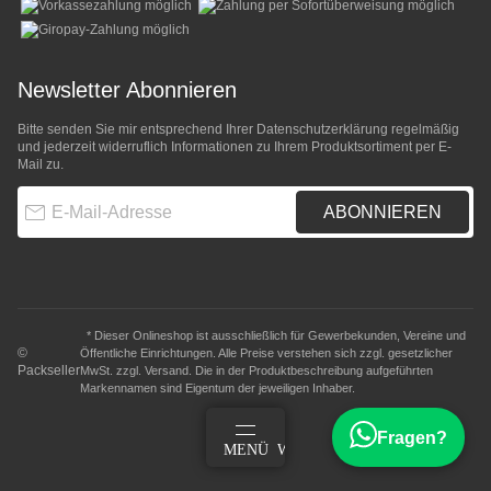
Newsletter Abonnieren
Bitte senden Sie mir entsprechend Ihrer
Datenschutzerklärung
regelmäßig
und jederzeit widerruflich Informationen zu Ihrem Produktsortiment per E-
Mail zu.
E-Mail-Adresse
ABONNIEREN
* Dieser Onlineshop ist ausschließlich für Gewerbekunden, Vereine und
©
Öffentliche Einrichtungen. Alle Preise verstehen sich zzgl. gesetzlicher
Packseller
MwSt. zzgl.
Versand
. Die in der Produktbeschreibung aufgeführten
Markennamen sind Eigentum der jeweiligen Inhaber.
Fragen?
ANMELDEN
MENÜ
WARENKORB