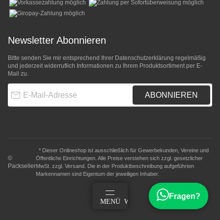
Newsletter Abonnieren
Bitte senden Sie mir entsprechend Ihrer
Datenschutzerklärung
regelmäßig
und jederzeit widerruflich Informationen zu Ihrem Produktsortiment per E-
Mail zu.
E-Mail-Adresse
ABONNIEREN
* Dieser Onlineshop ist ausschließlich für Gewerbekunden, Vereine und
©
Öffentliche Einrichtungen. Alle Preise verstehen sich zzgl. gesetzlicher
Packseller
MwSt. zzgl.
Versand
. Die in der Produktbeschreibung aufgeführten
Markennamen sind Eigentum der jeweiligen Inhaber.
Fragen?
ANMELDEN
MENÜ
WARENKORB