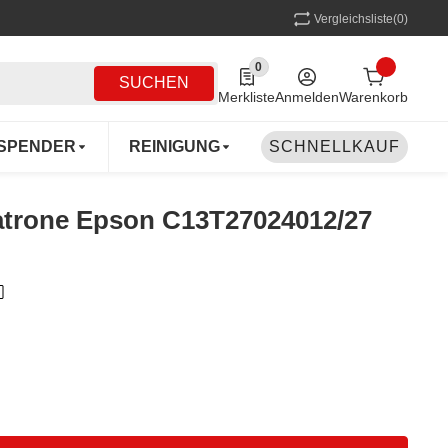
Vergleichsliste
(0)
0
0 Produkte in der Liste
SUCHEN
Merkliste
Anmelden
Warenkorb
SPENDER
REINIGUNG
SCHNELLKAUF
MEHRWEG
COFF
patrone Epson C13T27024012/27