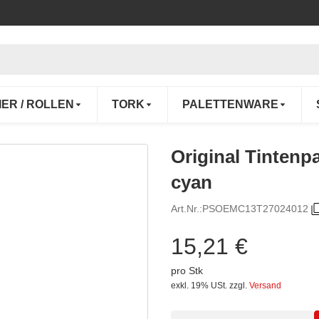
IER / ROLLEN
TORK
PALETTENWARE
Original Tinten
cyan
Art.Nr.:
PSOEMC13T27024012
15,21 €
pro Stk
exkl. 19% USt.
zzgl.
Versand