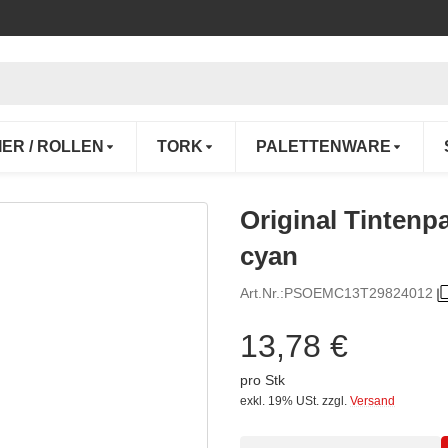
IER / ROLLEN
TORK
PALETTENWARE
Original Tinten
cyan
Art.Nr.:
PSOEMC13T29824012
13,78 €
pro Stk
exkl. 19% USt.
zzgl.
Versand