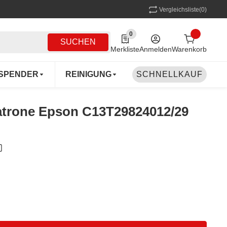
Vergleichsliste
(0)
0
0 Produkte in der Liste
SUCHEN
Merkliste
Anmelden
Warenkorb
SPENDER
REINIGUNG
SCHNELLKAUF
MEHRWEG
COFF
patrone Epson C13T29824012/29