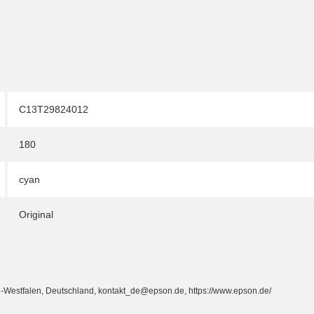
C13T29824012
180
cyan
Original
-Westfalen, Deutschland, kontakt_de@epson.de, https://www.epson.de/