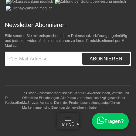
Newsletter Abonnieren
Bitte senden Sie mir entsprechend Ihrer
Datenschutzerklärung
regelmäßig
und jederzeit widerruflich Informationen zu Ihrem Produktsortiment per E-
Mail zu.
E-Mail-Adresse
ABONNIEREN
* Dieser Onlineshop ist ausschließlich für Gewerbekunden, Vereine und
©
Öffentliche Einrichtungen. Alle Preise verstehen sich zzgl. gesetzlicher
Packseller
MwSt. zzgl.
Versand
. Die in der Produktbeschreibung aufgeführten
Markennamen sind Eigentum der jeweiligen Inhaber.
Fragen?
ANMELDEN
MENÜ
WARENKORB