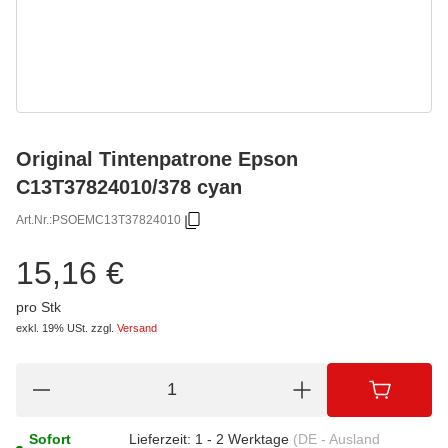
Original Tintenpatrone Epson
C13T37824010/378 cyan
Art.Nr.:
PSOEMC13T37824010
15,16 €
pro Stk
exkl. 19% USt.
zzgl.
Versand
Sofort
Lieferzeit:
1 - 2 Werktage
(DE - Ausland