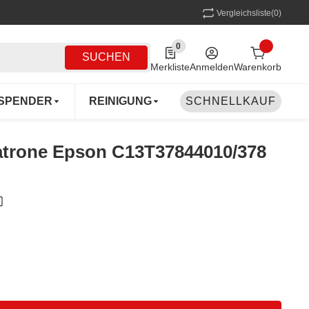
Vergleichsliste
(0)
0
0 Produkte in der Liste
SUCHEN
Merkliste
Anmelden
Warenkorb
SPENDER
REINIGUNG
SCHNELLKAUF
MEHRWEG
COFF
patrone Epson C13T37844010/378