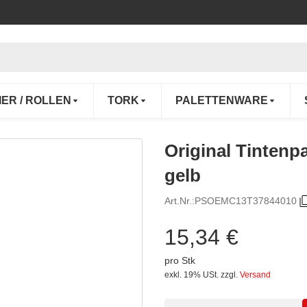
IER / ROLLEN
TORK
PALETTENWARE
Original Tinten
gelb
Art.Nr.:
PSOEMC13T37844010
15,34 €
pro Stk
exkl. 19% USt.
zzgl.
Versand